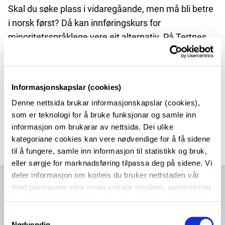
Skal du søke plass i vidaregåande, men må bli betre
i norsk først? Då kan innføringskurs for
minoritetsspråklege vere eit alternativ. På Tertnes
har vi hatt dette utdanningstilbodet sidan august
2022.
Informasjonskapslar (cookies)
Sjå mer
Denne nettsida brukar informasjonskapslar (cookies),
som er teknologi for å bruke funksjonar og samle inn
informasjon om brukarar av nettsida. Dei ulike
kategoriane cookies kan vere nødvendige for å få sidene
til å fungere, samle inn informasjon til statistikk og bruk,
eller sørgje for marknadsføring tilpassa deg på sidene. Vi
deler informasjon om korleis du bruker nettstaden vår
med partnarane våre innan sosiale medium, annonsering
Aktuelle saker
og analysearbeid. Ved å nytte vala nedanfor samtykkjer
du til at vi nyttar dei ulike cookies-kategoriane. Du kan
S
når du vil trekke samtykket ditt. Sjå meir om kva cookies
Nødvendig